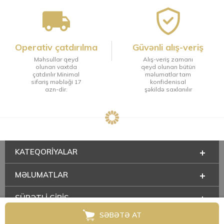
Operativ çatdırılma
Güvənli alış-veriş
Məhsullar qeyd
Alış-veriş zamanı
olunan vaxtda
qeyd olunan bütün
çatdırılır Minimal
məlumatlar tam
sifariş məbləği 17
konfidenisal
azn-dir.
şəkildə saxlanılır
KATEQORIYALAR
MƏLUMATLAR
SÜRƏTLİ GİRİŞ
SƏBƏTƏ AT
HAQQIMIZDA