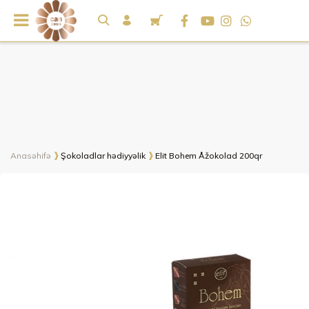
Anasəhifə
Şokoladlar hədiyyəlik
Elit Bohem Åžokolad 200qr