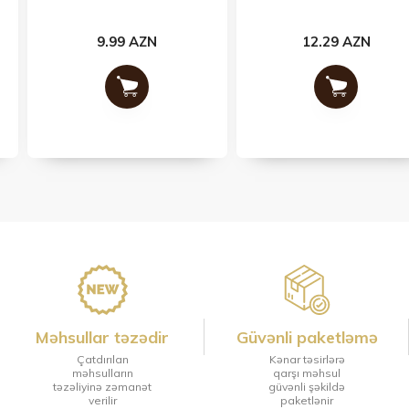
9.99 AZN
12.29 AZN
Məhsullar təzədir
Güvənli paketləmə
Çatdırılan
Kənar təsirlərə
məhsulların
qarşı məhsul
təzəliyinə zəmanət
güvənli şəkildə
verilir
paketlənir