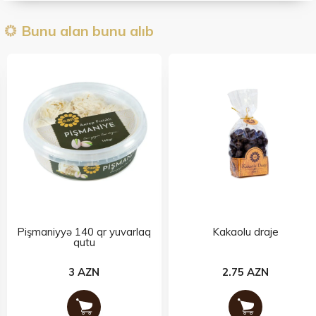
Bunu alan bunu alıb
Pişmaniyyə 140 qr yuvarlaq
Kakaolu draje
qutu
3 AZN
2.75 AZN