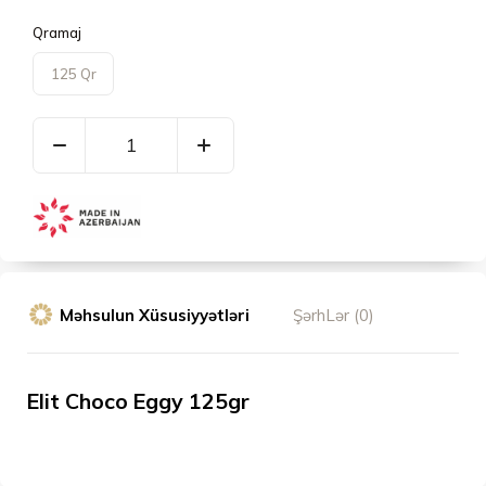
Qramaj
125 Qr
Məhsulun Xüsusiyyətləri
ŞərhLər (0)
Elit Choco Eggy 125gr