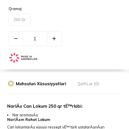
Qramaj
250 Qr
Məhsulun Xüsusiyyətləri
ŞərhLər (0)
NarlÄ± Can Lokum 250 qr tÉ™rkibi:
Nar aromasÄ±
NarlÄ±m Rahat Lokum
Can lokumlarÄ± xüsusi ressept vÉ™ türk ustalarÄ±nÄ±n