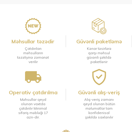
Məhsullar təzədir
Güvənli paketləmə
Çatdırılan
Kənar təsirlərə
məhsulların
qarşı məhsul
təzəliyinə zəmanət
güvənli şəkildə
verilir
paketlənir
Operativ çatdırılma
Güvənli alış-veriş
Məhsullar qeyd
Alış-veriş zamanı
olunan vaxtda
qeyd olunan bütün
çatdırılır Minimal
məlumatlar tam
sifariş məbləği 17
konfidenisal
azn-dir.
şəkildə saxlanılır