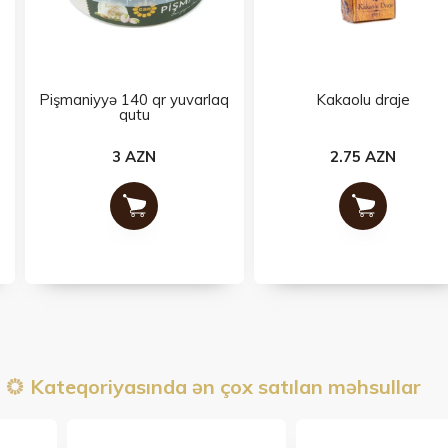
Pişmaniyyə 140 qr yuvarlaq
Kakaolu draje
qutu
3 AZN
2.75 AZN
Kateqoriyasında ən çox satılan məhsullar