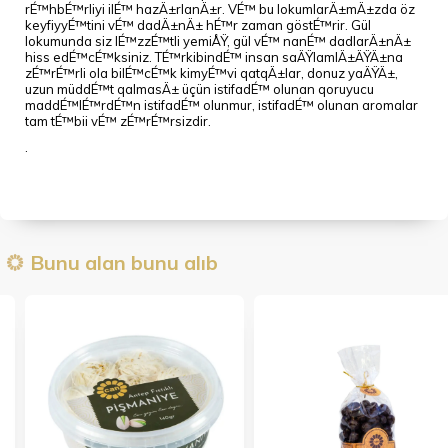
rÉ™hbÉ™rliyi ilÉ™ hazÄ±rlanÄ±r. VÉ™ bu lokumlarÄ±mÄ±zda öz
keyfiyyÉ™tini vÉ™ dadÄ±nÄ± hÉ™r zaman göstÉ™rir. Gül
lokumunda siz lÉ™zzÉ™tli yemiÅŸ, gül vÉ™ nanÉ™ dadlarÄ±nÄ±
hiss edÉ™cÉ™ksiniz. TÉ™rkibindÉ™ insan saÄŸlamlÄ±ÄŸÄ±na
zÉ™rÉ™rli ola bilÉ™cÉ™k kimyÉ™vi qatqÄ±lar, donuz yaÄŸÄ±,
uzun müddÉ™t qalmasÄ± üçün istifadÉ™ olunan qoruyucu
maddÉ™lÉ™rdÉ™n istifadÉ™ olunmur, istifadÉ™ olunan aromalar
tam tÉ™bii vÉ™ zÉ™rÉ™rsizdir.
.
Bunu alan bunu alıb