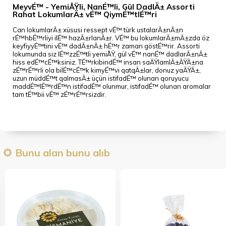
MeyvÉ™ - YemiÅŸli, NanÉ™li, Gül DadlÄ± Assorti
Rahat LokumlarÄ± vÉ™ QiymÉ™tlÉ™ri
Can lokumlarÄ± xüsusi ressept vÉ™ türk ustalarÄ±nÄ±n
rÉ™hbÉ™rliyi ilÉ™ hazÄ±rlanÄ±r. VÉ™ bu lokumlarÄ±mÄ±zda öz
keyfiyyÉ™tini vÉ™ dadÄ±nÄ± hÉ™r zaman göstÉ™rir. Assorti
lokumunda siz lÉ™zzÉ™tli yemiÅŸ, gül vÉ™ nanÉ™ dadlarÄ±nÄ±
hiss edÉ™cÉ™ksiniz. TÉ™rkibindÉ™ insan saÄŸlamlÄ±ÄŸÄ±na
zÉ™rÉ™rli ola bilÉ™cÉ™k kimyÉ™vi qatqÄ±lar, donuz yaÄŸÄ±,
uzun müddÉ™t qalmasÄ± üçün istifadÉ™ olunan qoruyucu
maddÉ™lÉ™rdÉ™n istifadÉ™ olunmur, istifadÉ™ olunan aromalar
tam tÉ™bii vÉ™ zÉ™rÉ™rsizdir.
Bunu alan bunu alıb