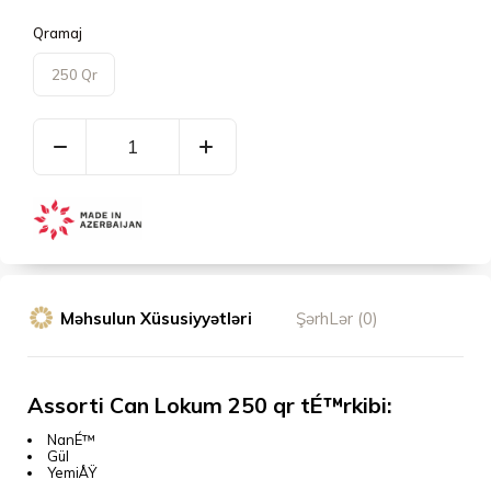
Qramaj
250 Qr
Məhsulun Xüsusiyyətləri
ŞərhLər (0)
Assorti Can Lokum 250 qr tÉ™rkibi:
NanÉ™
Gül
YemiÅŸ