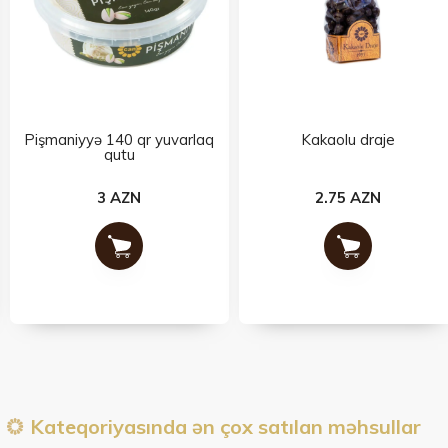
Pişmaniyyə 140 qr yuvarlaq
Kakaolu draje
qutu
3 AZN
2.75 AZN
Kateqoriyasında ən çox satılan məhsullar