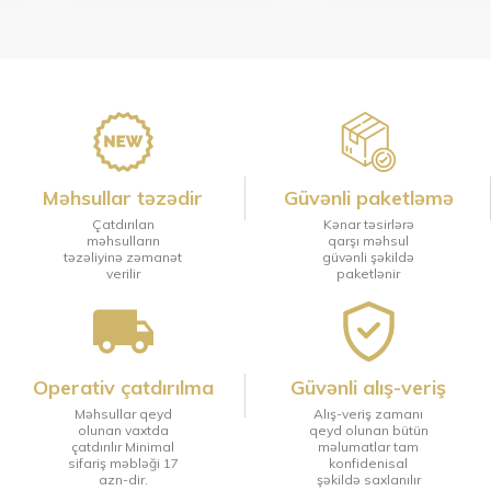
Məhsullar təzədir
Güvənli paketləmə
Çatdırılan
Kənar təsirlərə
məhsulların
qarşı məhsul
təzəliyinə zəmanət
güvənli şəkildə
verilir
paketlənir
Operativ çatdırılma
Güvənli alış-veriş
Məhsullar qeyd
Alış-veriş zamanı
olunan vaxtda
qeyd olunan bütün
çatdırılır Minimal
məlumatlar tam
sifariş məbləği 17
konfidenisal
azn-dir.
şəkildə saxlanılır