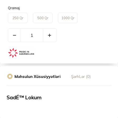
Qramaj
250 Qr
500 Qr
1000 Qr
Məhsulun Xüsusiyyətləri
ŞərhLər (0)
SadÉ™ Lokum