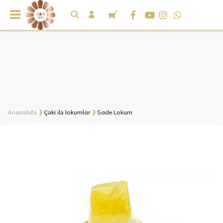
Anasəhifə
Çəki ilə lokumlar
Sade Lokum