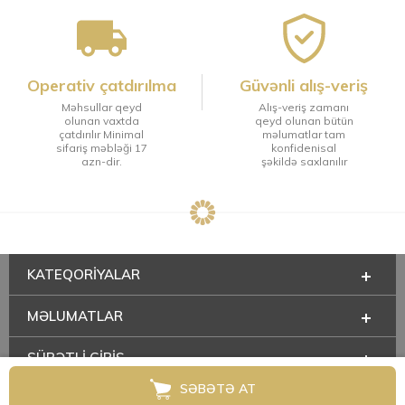
Operativ çatdırılma
Güvənli alış-veriş
Məhsullar qeyd
Alış-veriş zamanı
olunan vaxtda
qeyd olunan bütün
çatdırılır Minimal
məlumatlar tam
sifariş məbləği 17
konfidenisal
azn-dir.
şəkildə saxlanılır
KATEQORIYALAR
MƏLUMATLAR
SÜRƏTLİ GİRİŞ
SƏBƏTƏ AT
HAQQIMIZDA