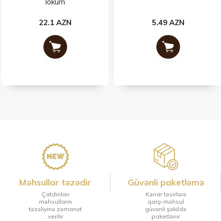
lokum
22.1 AZN
5.49 AZN
Məhsullar təzədir
Güvənli paketləmə
Çatdırılan
Kənar təsirlərə
məhsulların
qarşı məhsul
təzəliyinə zəmanət
güvənli şəkildə
verilir
paketlənir