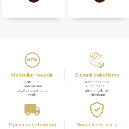
Məhsullar təzədir
Güvənli paketləmə
Çatdırılan
Kənar təsirlərə
məhsulların
qarşı məhsul
təzəliyinə zəmanət
güvənli şəkildə
verilir
paketlənir
Operativ çatdırılma
Güvənli alış-veriş