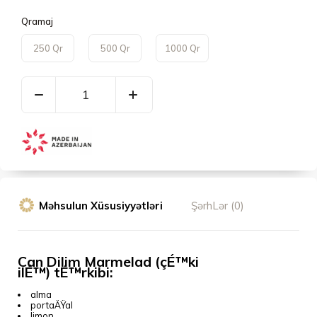
Qramaj
250 Qr
500 Qr
1000 Qr
Məhsulun Xüsusiyyətləri
ŞərhLər (0)
Can Dilim Marmelad (çÉ™ki
ilÉ™) tÉ™rkibi:
alma
portaÄŸal
limon