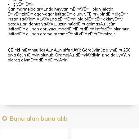
çiyÉ™lÉ™k
Can marmeladlarÄ±nda heyvan mÉ™ÅŸÉ™li olan jelatin
É™vÉ™zinÉ™ aqar-aqar istifadÉ™ olunur. TÉ™rkibindÉ™ digÉ™r
insan saÄŸlamlÄ±ÄŸÄ±na zÉ™rÉ™rli ola bilÉ™cÉ™k kimyÉ™vi
qatqÄ±lar, donuz yaÄŸÄ±, uzun müddÉ™t qalmasÄ± üçün
istifadÉ™ olunan qoruyucu maddÉ™lÉ™rdÉ™n istifadÉ™ olunmur,
istifadÉ™ olunan aromalar tam tÉ™bii vÉ™ zÉ™rÉ™rsizdir.
ÇÉ™ki mÉ™hsullarÄ±nÄ±n sifariÅŸi:
Gördüyünüz qiymÉ™t 250
qr-a üçün tÉ™yin olunub. QramajÄ± dÉ™yiÅŸdiyiniz halda uyÄŸun
olaraq qiymÉ™t dÉ™ dÉ™yiÅŸir.
Bunu alan bunu alıb